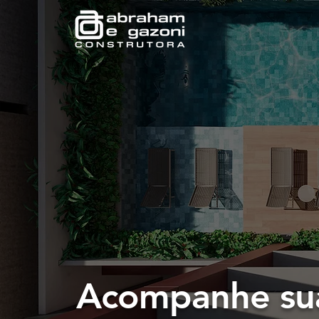
Acompanhe su