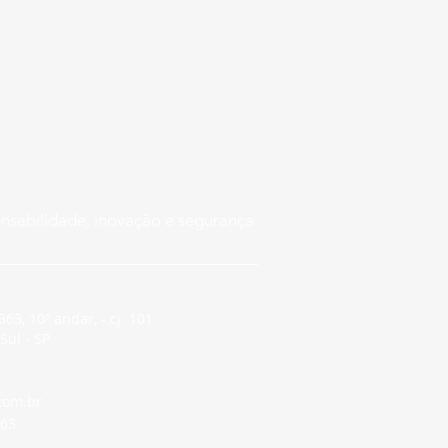
sabilidade, inovação e segurança.
3, 10º andar, - cj. 101
Sul - SP
com.br
363