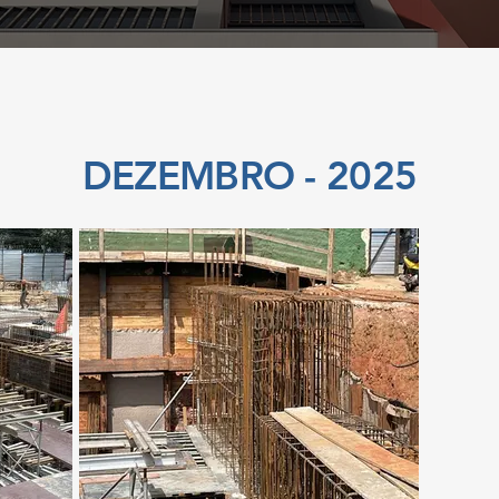
DEZEMBRO - 2025